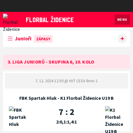
MENU
Florbal Židenice
Junioři
ZÁPASY
3. LIGA JUNIORŮ - SKUPINA 6, 10. KOLO
7. 12. 2024 12:50
@ VUT CESA Brno 1
FBK Spartak Hluk - K1 Florbal Židenice U19 B
7 : 2
2:0,1:1,4:1