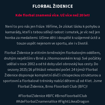
FLORBAL ŽIDENICE
Kde florbal znamená více. Už více než 20 let!
Není to pro nás jen fráze. Věříme, že získat lásku k pohybu a
kamarády, kteří s tebou sdílejí radost i smutek, je víc než jen
honba za medailemi. Učíme děti i dospělé k vzájemné úctě a
touze uspět nejenom ve sportu, ale i v životě.
Florbal Židenice je elitním brněnským florbalovým oddílem,
druhým největším v Brně a Jihomoravském kraji. Své počátky
udělal v roce 2002 a od té doby ušel obrovský kus cesty. Do
sezony 2025/26 přihlásil rekordní počet 24 týmů! Florbal
Židenice disponuje kompletní dívčí i chlapeckou strukturou a
sportovní a florbalové tréninky nabízí dětem už od 4 let. Jsme
Florbal Židenice, Brno Floorball Club (BFC)!
#FlorbalZidenice #BFC #BrnoFloorballClub
#KdeFlorbalZnamenaVice #FightLikeaDragon