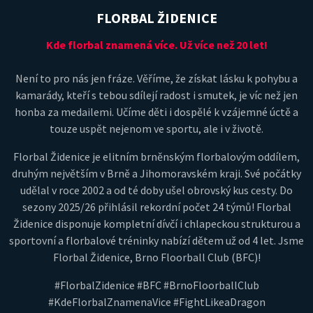
FLORBAL ŽIDENICE
Kde florbal znamená více. Už více než 20 let!
Není to pro nás jen fráze. Věříme, že získat lásku k pohybu a
kamarády, kteří s tebou sdílejí radost i smutek, je víc než jen
honba za medailemi. Učíme děti i dospělé k vzájemné úctě a
touze uspět nejenom ve sportu, ale i v životě.
Florbal Židenice je elitním brněnským florbalovým oddílem,
druhým největším v Brně a Jihomoravském kraji. Své počátky
udělal v roce 2002 a od té doby ušel obrovský kus cesty. Do
sezony 2025/26 přihlásil rekordní počet 24 týmů! Florbal
Židenice disponuje kompletní dívčí i chlapeckou strukturou a
sportovní a florbalové tréninky nabízí dětem už od 4 let. Jsme
Florbal Židenice, Brno Floorball Club (BFC)!
#FlorbalZidenice #BFC #BrnoFloorballClub
#KdeFlorbalZnamenaVice #FightLikeaDragon