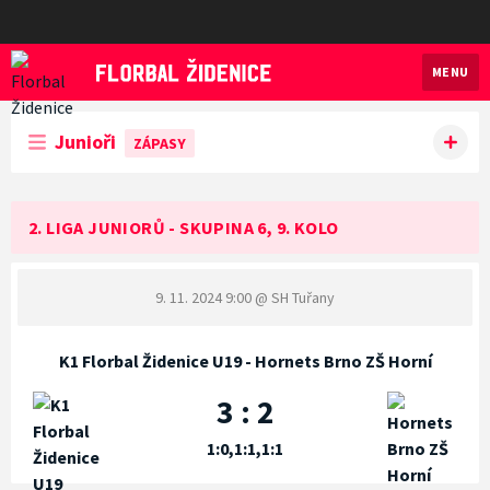
MENU
Florbal Židenice
Junioři
ZÁPASY
2. LIGA JUNIORŮ - SKUPINA 6, 9. KOLO
9. 11. 2024 9:00
@ SH Tuřany
K1 Florbal Židenice U19 - Hornets Brno ZŠ Horní
3 : 2
1:0,1:1,1:1