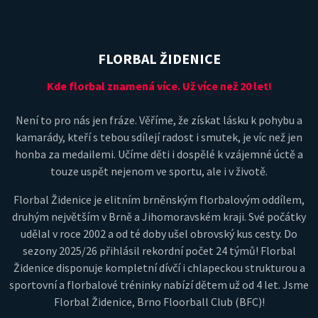
FLORBAL ŽIDENICE
Kde florbal znamená více. Už více než 20 let!
Není to pro nás jen fráze. Věříme, že získat lásku k pohybu a
kamarády, kteří s tebou sdílejí radost i smutek, je víc než jen
honba za medailemi. Učíme děti i dospělé k vzájemné úctě a
touze uspět nejenom ve sportu, ale i v životě.
Florbal Židenice je elitním brněnským florbalovým oddílem,
druhým největším v Brně a Jihomoravském kraji. Své počátky
udělal v roce 2002 a od té doby ušel obrovský kus cesty. Do
sezony 2025/26 přihlásil rekordní počet 24 týmů! Florbal
Židenice disponuje kompletní dívčí i chlapeckou strukturou a
sportovní a florbalové tréninky nabízí dětem už od 4 let. Jsme
Florbal Židenice, Brno Floorball Club (BFC)!