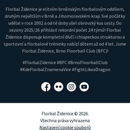
Florbal Židenice je elitním brněnským florbalovým oddílem,
druhým největším v Brně a Jihomoravském kraji. Své počátky
udělal v roce 2002 a od té doby ušel obrovský kus cesty. Do
sezony 2025/26 přihlásil rekordní počet 24 týmů! Florbal
Židenice disponuje kompletní dívčí i chlapeckou strukturou a
sportovní a florbalové tréninky nabízí dětem už od 4 let. Jsme
Florbal Židenice, Brno Floorball Club (BFC)!
#FlorbalZidenice #BFC #BrnoFloorballClub
#KdeFlorbalZnamenaVice #FightLikeaDragon
Facebook
Flickr
Instagram
YouTube
Florbal Židenice © 2026.
Všechna práva vyhrazena
Nastavení cookie souborů