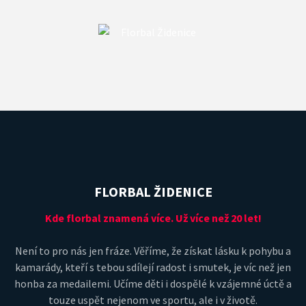
FLORBAL ŽIDENICE
Kde florbal znamená více. Už více než 20 let!
Není to pro nás jen fráze. Věříme, že získat lásku k pohybu a
kamarády, kteří s tebou sdílejí radost i smutek, je víc než jen
honba za medailemi. Učíme děti i dospělé k vzájemné úctě a
touze uspět nejenom ve sportu, ale i v životě.