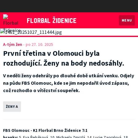
MENU
Florbal Židenice
A-tým žen
-
po 27. 10. 2025
První třetina v Olomouci byla
rozhodující. Ženy na body nedosáhly.
V neděli ženy odehrály po dlouhé době utkání venku. Odjely
na půdu FBS Olomouc, kde se jim nepodařil úvod zápasu,
což rozhodlo o vítězství soupeřek.
ŽENY A
FBS Olomouc - K1 Florbal Brno Židenice 7:1
branky:
5. Eva Řeháková, 10. Michaela Zmrzlá, 14. Lucie Zaoralová, 18.