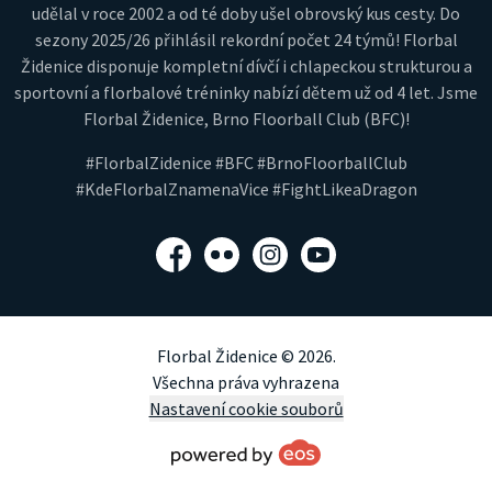
udělal v roce 2002 a od té doby ušel obrovský kus cesty. Do
sezony 2025/26 přihlásil rekordní počet 24 týmů! Florbal
Židenice disponuje kompletní dívčí i chlapeckou strukturou a
sportovní a florbalové tréninky nabízí dětem už od 4 let. Jsme
Florbal Židenice, Brno Floorball Club (BFC)!
#FlorbalZidenice #BFC #BrnoFloorballClub
#KdeFlorbalZnamenaVice #FightLikeaDragon
Facebook
Flickr
Instagram
YouTube
Florbal Židenice © 2026.
Všechna práva vyhrazena
Nastavení cookie souborů