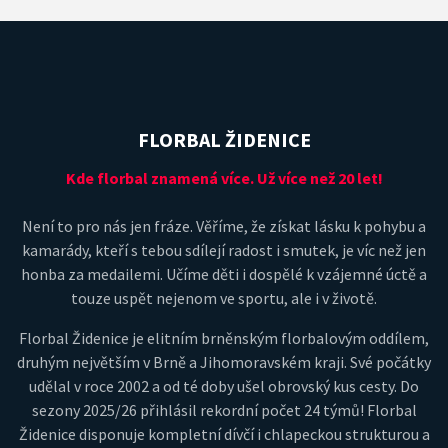
FLORBAL ŽIDENICE
Kde florbal znamená více. Už více než 20 let!
Není to pro nás jen fráze. Věříme, že získat lásku k pohybu a
kamarády, kteří s tebou sdílejí radost i smutek, je víc než jen
honba za medailemi. Učíme děti i dospělé k vzájemné úctě a
touze uspět nejenom ve sportu, ale i v životě.
Florbal Židenice je elitním brněnským florbalovým oddílem,
druhým největším v Brně a Jihomoravském kraji. Své počátky
udělal v roce 2002 a od té doby ušel obrovský kus cesty. Do
sezony 2025/26 přihlásil rekordní počet 24 týmů! Florbal
Židenice disponuje kompletní dívčí i chlapeckou strukturou a