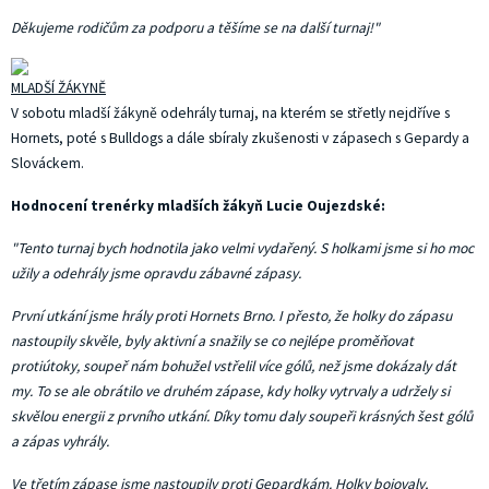
Děkujeme rodičům za podporu a těšíme se na další turnaj!"
MLADŠÍ ŽÁKYNĚ
V sobotu mladší žákyně odehrály turnaj, na kterém se střetly nejdříve s
Hornets, poté s Bulldogs a dále sbíraly zkušenosti v zápasech s Gepardy a
Slováckem.
Hodnocení trenérky mladších žákyň Lucie Oujezdské:
"Tento turnaj bych hodnotila jako velmi vydařený. S holkami jsme si ho moc
užily a odehrály jsme opravdu zábavné zápasy.
První utkání jsme hrály proti Hornets Brno. I přesto, že holky do zápasu
nastoupily skvěle, byly aktivní a snažily se co nejlépe proměňovat
protiútoky, soupeř nám bohužel vstřelil více gólů, než jsme dokázaly dát
my. To se ale obrátilo ve druhém zápase, kdy holky vytrvaly a udržely si
skvělou energii z prvního utkání. Díky tomu daly soupeři krásných šest gólů
a zápas vyhrály.
Ve třetím zápase jsme nastoupily proti Gepardkám. Holky bojovaly,