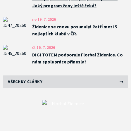
Jaký program ženy ještě čeká?
ne 19. 7. 2026
Židenice se znovu posunuly! Patří mezi 5
nejlepších klubů v ČR.
čt 16. 7. 2026
DIGI TOTEM podporuje Florbal Židenice. Co
nám spolupráce přinesla?
VŠECHNY ČLÁNKY