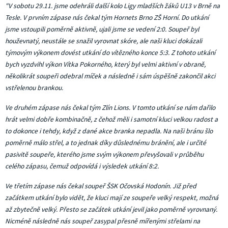
"V sobotu 29.11. jsme odehráli další kolo Ligy mladších žáků U13 v Brně na
Tesle. V prvním zápase nás čekal tým Hornets Brno ZŠ Horní. Do utkání
jsme vstoupili poměrně aktivně, ujali jsme se vedení 2:0. Soupeř byl
houževnatý, neustále se snažil vyrovnat skóre, ale naši kluci dokázali
týmovým výkonem dovést utkání do vítězného konce 5:3. Z tohoto utkání
bych vyzdvihl výkon Vítka Pokorného, který byl velmi aktivní v obraně,
několikrát soupeři odebral míček a následně i sám úspěšně zakončil akci
vstřelenou brankou.
Ve druhém zápase nás čekal tým Zlín Lions. V tomto utkání se nám dařilo
hrát velmi dobře kombinačně, z čehož měli i samotní kluci velkou radost a
to dokonce i tehdy, když z dané akce branka nepadla. Na naši bránu šlo
poměrně málo střel, a to jednak díky důslednému bránění, ale i určité
pasivitě soupeře, kterého jsme svým výkonem převyšovali v průběhu
celého zápasu, čemuž odpovídá i výsledek utkání 8:2.
Ve třetím zápase nás čekal soupeř ŠSK Očovská Hodonín. Již před
začátkem utkání bylo vidět, že kluci mají ze soupeře velký respekt, možná
až zbytečně velký. Přesto se začátek utkání jevil jako poměrně vyrovnaný.
Nicméně následně nás soupeř zasypal přesně mířenými střelami na