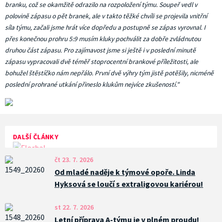
branku, což se okamžitě odrazilo na rozpoložení týmu. Soupeř vedl v
polovině zápasu o pět branek, ale v takto těžké chvíli se projevila vnitřní
síla týmu, začali jsme hrát více dopředu a postupně se zápas vyrovnal. I
přes konečnou prohru 5:9 musím kluky pochválit za dobře zvládnutou
druhou část zápasu. Pro zajímavost jsme si ještě i v poslední minutě
zápasu vypracovali dvě téměř stoprocentní brankové příležitosti, ale
bohužel štěstíčko nám nepřálo. První dvě výhry tým jistě potěšily, nicméně
poslední prohrané utkání přineslo klukům nejvíce zkušeností."
DALŠÍ ČLÁNKY
čt 23. 7. 2026
Od mladé naděje k týmové opoře. Linda
Hyksová se loučí s extraligovou kariérou!
st 22. 7. 2026
Letní příprava A-týmu je v plném proudu!