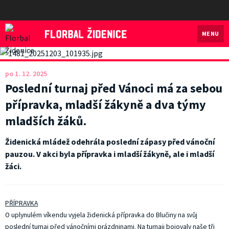
MENU
Florbal Židenice
po 1. 12. 2025
Poslední turnaj před Vánoci má za sebou
přípravka, mladší žákyně a dva týmy
mladších žáků.
Židenická mládež odehrála poslední zápasy před vánoční
pauzou. V akci byla přípravka i mladší žákyně, ale i mladší
žáci.
PŘÍPRAVKA
O uplynulém víkendu vyjela židenická přípravka do Blučiny na svůj
poslední turnaj před vánočními prázdninami. Na turnaji bojovaly naše tři