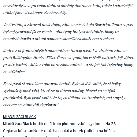
nevzdávaly se a po celou dobu si udržely dobrou náladu, takže i náročnější
utkání jsme si nakonec všechny užily.
Ve čtvrtém, a zároveň posledním, zápase nás čekalo Slovácko. Tento zápas
byl nejvyrovnanější ze všech – oba týmy hrály velmi dobře, holky to
nesmírně bavilo a utkání nakonec skončilo zaslouženou remízou.
Jeden z nejradostnějších momentů na turnaji nastal ve druhém zápase
proti Bulldogům. Hráčce Elišce Černé se podařilo vstřelit hattrick, její vůbec
první v kariéře. Měla z toho obrovskou radost – a stejně tak i všechny holky
na střídačce.
Ze zápasů si odnášíme opravdu hodně. Bylo skvělé vidět, že si holky
vyzkoušely nové věci, které se nedávno naučily, hlavně co se týká
protiútoků. Bylo jasně vidět, že to, co děláme na trénincích, má smysl, a
chceme se v tom dál zlepšovat."
MLADŠÍ ŽÁCI BLACK
Mladší žáci Black hostili další kolo jihomoravské ligy doma. Na ZŠ
Čejkovické se smíšené družstvo kluků a holek potkalo na hřišti s