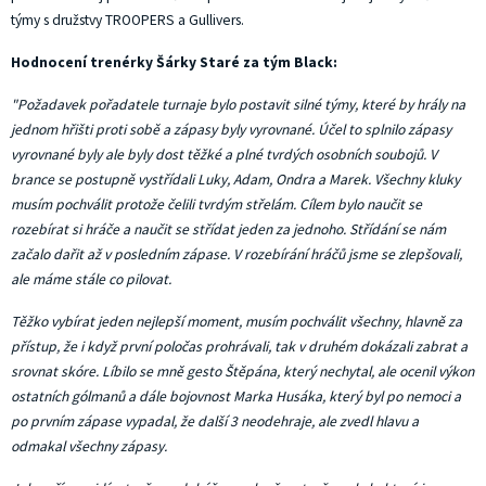
týmy s družstvy TROOPERS a Gullivers.
Hodnocení trenérky Šárky Staré za tým Black:
"Požadavek pořadatele turnaje bylo postavit silné týmy, které by hrály na
jednom hřišti proti sobě a zápasy byly vyrovnané. Účel to splnilo zápasy
vyrovnané byly ale byly dost těžké a plné tvrdých osobních soubojů. V
brance se postupně vystřídali Luky, Adam, Ondra a Marek. Všechny kluky
musím pochválit protože čelili tvrdým střelám. Cílem bylo naučit se
rozebírat si hráče a naučit se střídat jeden za jednoho. Střídání se nám
začalo dařit až v posledním zápase. V rozebírání hráčů jsme se zlepšovali,
ale máme stále co pilovat.
Těžko vybírat jeden nejlepší moment, musím pochválit všechny, hlavně za
přístup, že i když první poločas prohrávali, tak v druhém dokázali zabrat a
srovnat skóre. Líbilo se mně gesto Štěpána, který nechytal, ale ocenil výkon
ostatních gólmanů a dále bojovnost Marka Husáka, který byl po nemoci a
po prvním zápase vypadal, že další 3 neodehraje, ale zvedl hlavu a
odmakal všechny zápasy.