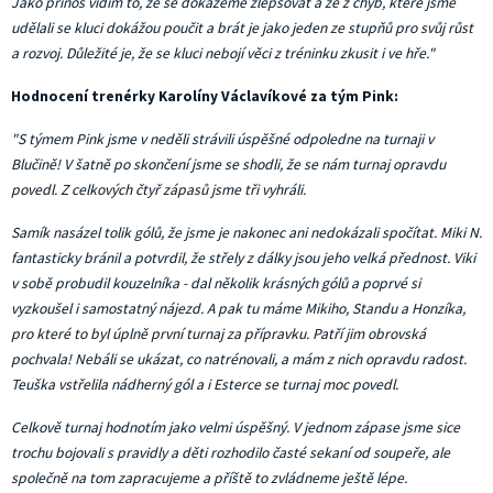
Jako přínos vidím to, že se dokážeme zlepšovat a že z chyb, které jsme
udělali se kluci dokážou poučit a brát je jako jeden ze stupňů pro svůj růst
a rozvoj. Důležité je, že se kluci nebojí věci z tréninku zkusit i ve hře."
Hodnocení trenérky Karolíny Václavíkové za tým Pink:
"S týmem Pink jsme v neděli strávili úspěšné odpoledne na turnaji v
Blučině! V šatně po skončení jsme se shodli, že se nám turnaj opravdu
povedl. Z celkových čtyř zápasů jsme tři vyhráli.
Samík nasázel tolik gólů, že jsme je nakonec ani nedokázali spočítat.
Miki N.
fantasticky bránil a potvrdil, že střely z dálky jsou jeho velká přednost.
Viki
v sobě probudil kouzelníka - dal několik krásných gólů a poprvé si
vyzkoušel i samostatný nájezd. A pak tu máme Mikiho, Standu a Honzíka,
pro které to byl úplně první turnaj za přípravku. Patří jim obrovská
pochvala! Nebáli se ukázat, co natrénovali, a mám z nich opravdu radost.
Teuška vstřelila nádherný gól a i Esterce se turnaj moc povedl.
Celkově turnaj hodnotím jako velmi úspěšný. V jednom zápase jsme sice
trochu bojovali s pravidly a děti rozhodilo časté sekaní od soupeře, ale
společně na tom zapracujeme a příště to zvládneme ještě lépe.