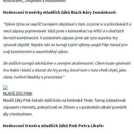
Husovicemi, Znojmem a Hodonínem.
Hodnocení trenérky mladších žáků Black Báry Zemánkové:
"Výkon týmu se napříč turnajem zlepšoval v tom, co jsme si o přestávkách a
mezi zápasy pojmenovali. Vázli jsme v komunikaci na hřišti a v útočných
herních kombinacích. V posledním zápase jsme ale tyto aspekty hry
výrazně zlepšili. Nejvíce nás na turnaji svými výkony zaujal Filip Hanuš pro
svůj konzistentní a soustředěný výkon.
Do dalších turnajů odcházíme s cennými zkušenostmi. Cílem bude sjednotit
hru holek i kluků a dostat do hry prvky, které tam v tuto chvíli chybí, jako
clona, tvoření hloubky a preciznost."
MLADŠÍ ŽÁCI PINK
Mladší žáky Pink čekalo další kolo na brněnské Tesle. Turnaj odstartovali
zápasem s Hornets, pokračovali se Zlínem a v posledním utkání poměřili
síly s Hodonínem.
Hodnocení trenéra mladších žáků Pink Petra Líkaře: