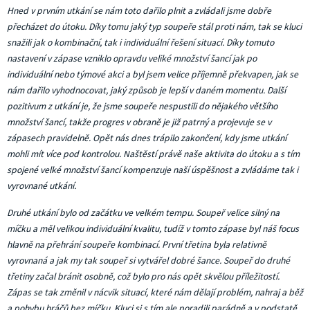
Hned v prvním utkání se nám toto dařilo plnit a zvládali jsme dobře
přecházet do útoku. Díky tomu jaký typ soupeře stál proti nám, tak se kluci
snažili jak o kombinační, tak i individuální řešení situací. Díky tomuto
nastavení v zápase vzniklo opravdu veliké množství šancí jak po
individuální nebo týmové akci a byl jsem velice příjemně překvapen, jak se
nám dařilo vyhodnocovat, jaký způsob je lepší v daném momentu. Další
pozitivum z utkání je, že jsme soupeře nespustili do nějakého většího
množství šancí, takže progres v obraně je již patrný a projevuje se v
zápasech pravidelně. Opět nás dnes trápilo zakončení, kdy jsme utkání
mohli mít více pod kontrolou. Naštěstí právě naše aktivita do útoku a s tím
spojené velké množství šancí kompenzuje naší úspěšnost a zvládáme tak i
vyrovnané utkání.
Druhé utkání bylo od začátku ve velkém tempu. Soupeř velice silný na
míčku a měl velikou individuální kvalitu, tudíž v tomto zápase byl náš focus
hlavně na přehrání soupeře kombinací. První třetina byla relativně
vyrovnaná a jak my tak soupeř si vytvářel dobré šance. Soupeř do druhé
třetiny začal bránit osobně, což bylo pro nás opět skvělou příležitostí.
Zápas se tak změnil v nácvik situací, které nám dělají problém, nahraj a běž
a pohybu hráčů bez míčku. Kluci si s tím ale poradili parádně a v podstatě