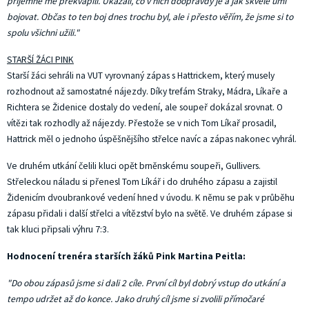
příjemně mě překvapili. Ukázali, co v nich doopravdy je a jak skvěle umí
bojovat. Občas to ten boj dnes trochu byl, ale i přesto věřím, že jsme si to
spolu všichni užili."
STARŠÍ ŽÁCI PINK
Starší žáci sehráli na VUT vyrovnaný zápas s Hattrickem, který musely
rozhodnout až samostatné nájezdy. Díky trefám Straky, Mádra, Líkaře a
Richtera se Židenice dostaly do vedení, ale soupeř dokázal srovnat. O
vítězi tak rozhodly až nájezdy. Přestože se v nich Tom Líkař prosadil,
Hattrick měl o jednoho úspěšnějšího střelce navíc a zápas nakonec vyhrál.
Ve druhém utkání čelili kluci opět brněnskému soupeři, Gullivers.
Střeleckou náladu si přenesl Tom Líkář i do druhého zápasu a zajistil
Židenicím dvoubrankové vedení hned v úvodu. K němu se pak v průběhu
zápasu přidali i další střelci a vítězství bylo na světě. Ve druhém zápase si
tak kluci připsali výhru 7:3.
Hodnocení trenéra starších žáků Pink Martina Peitla:
"Do obou zápasů jsme si dali 2 cíle. První cíl byl dobrý vstup do utkání a
tempo udržet až do konce. Jako druhý cíl jsme si zvolili přímočaré