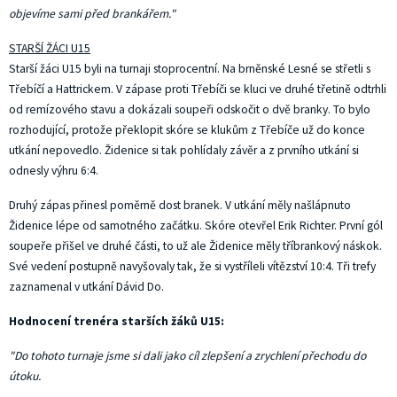
objevíme sami před brankářem."
STARŠÍ ŽÁCI U15
Starší žáci U15 byli na turnaji stoprocentní. Na brněnské Lesné se střetli s
Třebíčí a Hattrickem. V zápase proti Třebíči se kluci ve druhé třetině odtrhli
od remízového stavu a dokázali soupeři odskočit o dvě branky. To bylo
rozhodující, protože překlopit skóre se klukům z Třebíče už do konce
utkání nepovedlo. Židenice si tak pohlídaly závěr a z prvního utkání si
odnesly výhru 6:4.
Druhý zápas přinesl poměrně dost branek. V utkání měly našlápnuto
Židenice lépe od samotného začátku. Skóre otevřel Erik Richter. První gól
soupeře přišel ve druhé části, to už ale Židenice měly tříbrankový náskok.
Své vedení postupně navyšovaly tak, že si vystříleli vítězství 10:4. Tři trefy
zaznamenal v utkání Dávid Do.
Hodnocení trenéra starších žáků U15:
"Do tohoto turnaje jsme si dali jako cíl zlepšení a zrychlení přechodu do
útoku.