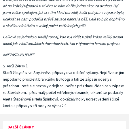
až na krátký výpadek v závěru se nám dařila jedna akce za druhou. Byl
jsem velice spokojen, jak si s tím kluci poradili, kolik pohybu v zápase bylo,
kolikrát se nám podařila právě situace nahraj a běž. Celé to bylo doplněno
o skvělou efektivitu a veliký počet vstřelených gólů.
Celkově se jednalo o skvělý turnaj, kde byl vidět v plné kráse veliký posun
kluků jak v individuálních dovednostech, tak v týmovém herním projevu.
#NEZASTAVUJEME"
STARŠÍ ŽÁKYNĚ
Starší žákyně si ve Spytihněvu připsaly dva odlišné výkony. Nejdříve se jim
nepodařilo prostřelit brankářku Bulldogs a tak ze zápasu odešly s
prázdnou. Poté ale nechaly odejít soupeře s prázdnou Židenice v zápase
se Slováckem. I přes malý počet vstřelených branek, o které se postaraly
Aneta Štěpánová a Nela Špinková, dokázaly holky udržet vedení i čisté
konto a připsaly si tři body za výhru 2:0.
DALŠÍ ČLÁNKY