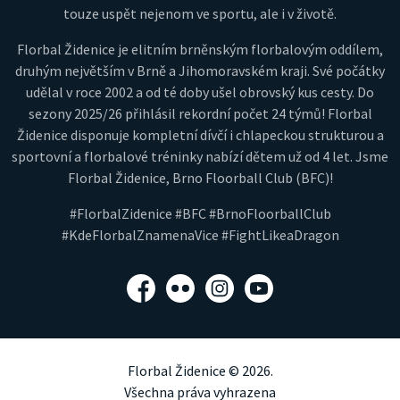
touze uspět nejenom ve sportu, ale i v životě.
Florbal Židenice je elitním brněnským florbalovým oddílem,
druhým největším v Brně a Jihomoravském kraji. Své počátky
udělal v roce 2002 a od té doby ušel obrovský kus cesty. Do
sezony 2025/26 přihlásil rekordní počet 24 týmů! Florbal
Židenice disponuje kompletní dívčí i chlapeckou strukturou a
sportovní a florbalové tréninky nabízí dětem už od 4 let. Jsme
Florbal Židenice, Brno Floorball Club (BFC)!
#FlorbalZidenice #BFC #BrnoFloorballClub
#KdeFlorbalZnamenaVice #FightLikeaDragon
Facebook
Flickr
Instagram
YouTube
Florbal Židenice © 2026.
Všechna práva vyhrazena