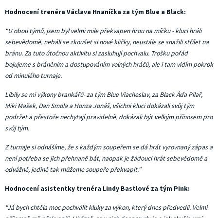
Hodnocení trenéra Václava Hnaníčka za tým Blue a Black:
"U obou týmů, jsem byl velmi mile překvapen hrou na míčku - kluci hráli
sebevědomě, nebáli se zkoušet si nové kličky, neustále se snažili střílet na
bránu. Za tuto útočnou aktivitu si zasluhují pochvalu. Trošku pořád
bojujeme s bráněním a dostupováním volných hráčů, ale i tam vidím pokrok
od minulého turnaje.
Líbily se mi výkony brankářů- za tým Blue Viacheslav, za Black Áďa Pilař,
Miki Mašek, Dan Smola a Honza Jonáš, všichni kluci dokázali svůj tým
podržet a přestože nechytají pravidelně, dokázali být velkým přínosem pro
svůj tým.
Z turnaje si odnášíme, že s každým soupeřem se dá hrát vyrovnaný zápas a
není potřeba se jich přehnaně bát, naopak je žádoucí hrát sebevědomě a
odvážně, jedině tak můžeme soupeře překvapit."
Hodnocení asistentky trenéra Lindy Bastlové za tým Pink:
"Já bych chtěla moc pochválit kluky za výkon, který dnes předvedli. Velmi