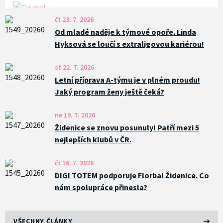
čt 23. 7. 2026
Od mladé naděje k týmové opoře. Linda
Hyksová se loučí s extraligovou kariérou!
st 22. 7. 2026
Letní příprava A-týmu je v plném proudu!
Jaký program ženy ještě čeká?
ne 19. 7. 2026
Židenice se znovu posunuly! Patří mezi 5
nejlepších klubů v ČR.
čt 16. 7. 2026
DIGI TOTEM podporuje Florbal Židenice. Co
nám spolupráce přinesla?
VŠECHNY ČLÁNKY