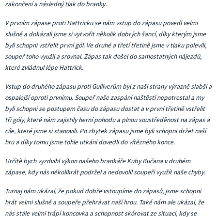
zakončení a následný tlak do branky.
V prvním zápase proti Hattricku se nám vstup do zápasu povedl velmi
slušně a dokázali jsme si vytvořit několik dobrých šancí, díky kterým jsme
byli schopni vstřelit první gól. Ve druhé a třetí třetině jsme v tlaku polevili,
soupeř toho využil a srovnal. Zápas tak došel do samostatných nájezdů,
které zvládnul lépe Hattrick.
Vstup do druhého zápasu proti Gulliverům byl z naší strany výrazně slabší a
ospalejší oproti prvnímu. Soupeř naše zaspání naštěstí nepotrestal a my
byli schopni se postupem času do zápasu dostat a v první třetině vstřelit
tři góly, které nám zajistily herní pohodu a plnou soustředěnost na zápas a
cíle, které jsme si stanovili. Po zbytek zápasu jsme byli schopni držet naší
hru a díky tomu jsme tohle utkání dovedli do vítězného konce.
Určitě bych vyzdvihl výkon našeho brankáře Kuby Bučana v druhém
zápase, kdy nás několikrát podržel a nedovolil soupeři využít naše chyby.
Turnaj nám ukázal, že pokud dobře vstoupíme do zápasů, jsme schopni
hrát velmi slušně a soupeře přehrávat naší hrou. Také nám ale ukázal, že
nás stále velmi trápí koncovka a schopnost skórovat ze situací, kdy se