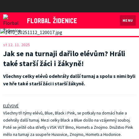
MENU
Florbal Židenice
st 12. 11. 2025
Jak se na turnaji dařilo elévům? Hráli
také starší žáci i žákyně!
Všechny celky elévů odehrály další turnaj a spolu s nimi byli
ve hře také starší žáci i starší žákyně.
ELÉVOVÉ
Všechny tři týmy elévů, Blue, Black i Pink, se potkaly na domácí hale a
odehrály další turnaj. Mezi celky Black a Blue došlo na vzájemný souboj.
Poté se ještě oba střetly s VSK VUT Brno, Hornets a Znojmo. Družstvo Pink
mělo na turnaji za soupeře Husovice, Znojmo, Hornets a Hodonice.