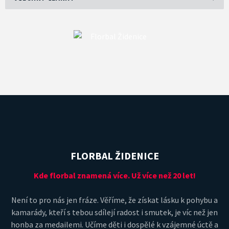
FLORBAL ŽIDENICE
Kde florbal znamená více. Už více než 20 let!
Není to pro nás jen fráze. Věříme, že získat lásku k pohybu a
kamarády, kteří s tebou sdílejí radost i smutek, je víc než jen
honba za medailemi. Učíme děti i dospělé k vzájemné úctě a