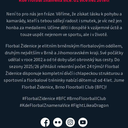
Kde florbal znamená více. Už více než 20 let!
Není to pro nás jen fráze. Věříme, že získat lásku k pohybu a
kamarády, kteří s tebou sdílejí radost i smutek, je víc než jen
honba za medailemi. Učíme děti i dospělé k vzájemné úctě a
touze uspět nejenom ve sportu, ale i v životě.
Florbal Židenice je elitním brněnským florbalovým oddílem,
druhým největším v Brně a Jihomoravském kraji. Své počátky
udělal v roce 2002 a od té doby ušel obrovský kus cesty. Do
sezony 2025/26 přihlásil rekordní počet 24 týmů! Florbal
Židenice disponuje kompletní dívčí i chlapeckou strukturou a
sportovní a florbalové tréninky nabízí dětem už od 4 let. Jsme
Florbal Židenice, Brno Floorball Club (BFC)!
#FlorbalZidenice #BFC #BrnoFloorballClub
#KdeFlorbalZnamenaVice #FightLikeaDragon
Facebook
Flickr
Instagram
YouTube