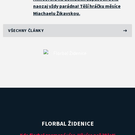
naozaj vždy parádna! Těší hráčku měsíce
Miachaelu Žikavskou.
VŠECHNY ČLÁNKY
FLORBAL ŽIDENICE