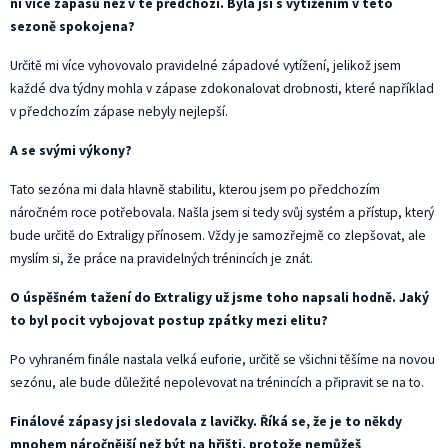
ní více zápasů než v té předchozí. Byla jsi s vytížením v této
sezoně spokojena?
Určitě mi více vyhovovalo pravidelné západové vytížení, jelikož jsem
každé dva týdny mohla v zápase zdokonalovat drobnosti, které například
v předchozím zápase nebyly nejlepší.
A se svými výkony?
Tato sezóna mi dala hlavně stabilitu, kterou jsem po předchozím
náročném roce potřebovala. Našla jsem si tedy svůj systém a přístup, který
bude určitě do Extraligy přínosem. Vždy je samozřejmě co zlepšovat, ale
myslím si, že práce na pravidelných trénincích je znát.
O úspěšném tažení do Extraligy už jsme toho napsali hodně. Jaký
to byl pocit vybojovat postup zpátky mezi elitu?
Po vyhraném finále nastala velká euforie, určitě se všichni těšíme na novou
sezónu, ale bude důležité nepolevovat na trénincích a připravit se na to.
Finálové zápasy jsi sledovala z lavičky. Říká se, že je to někdy
mnohem náročnější než být na hřišti, protože nemůžeš