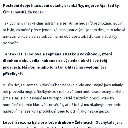
Poslední dvoje hlasování ovládly brankářky, nejprve Ája, teď ty.
Čím si myslíš, že to je?
Tak gólmany mají všichni rádi (směje se). Asi se nedá říct jednoznačně, čím
to bylo, nicméně přece jenom gólmani jsou v týmu jenom dva, je to taková
unikátní funkce a asi za sebou máme obě dostatek lidí, kteří nás chtějí
podpořit.
Tentokrát jsi bojovala zejména s Katkou Vokálovou, která
dlouhou dobu vedla, nakonec se výsledek obrátil ve tvůj
prospěch. Má stejně jako loni tolik hlasů na svědomí tvá
přítelkyně?
Musím říct, že jsem tolik hlasů vůbec nečekala. Ale ano, stejně jako minulý
rok provedla moje přítelkyně bez mého vědomí mobilizaci rodiny a přátel
(směje se). Do hlasování se tak zapojili lidé z různých oborů, kteří by
normálně o tomto hlasování nevěděli, ať už to byl muzikálový herec nebo
hudební manažerky a produkční. Beru to od ní jako hezké gesto.
Letošní sezona byla pro tebe druhou v Židenicích. Odchytala jsi v