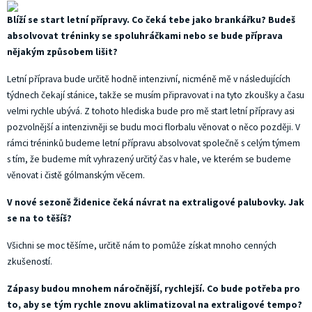
Blíží se start letní přípravy. Co čeká tebe jako brankářku? Budeš
absolvovat tréninky se spoluhráčkami nebo se bude příprava
nějakým způsobem lišit?
Letní příprava bude určitě hodně intenzivní, nicméně mě v následujících
týdnech čekají stánice, takže se musím připravovat i na tyto zkoušky a času
velmi rychle ubývá. Z tohoto hlediska bude pro mě start letní přípravy asi
pozvolnější a intenzivněji se budu moci florbalu věnovat o něco později. V
rámci tréninků budeme letní přípravu absolvovat společně s celým týmem
s tím, že budeme mít vyhrazený určitý čas v hale, ve kterém se budeme
věnovat i čistě gólmanským věcem.
V nové sezoně Židenice čeká návrat na extraligové palubovky. Jak
se na to těšíš?
Všichni se moc těšíme, určitě nám to pomůže získat mnoho cenných
zkušeností.
Zápasy budou mnohem náročnější, rychlejší. Co bude potřeba pro
to, aby se tým rychle znovu aklimatizoval na extraligové tempo?