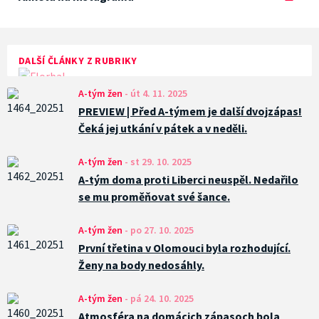
DALŠÍ ČLÁNKY Z RUBRIKY
A-tým žen
-
út 4. 11. 2025
PREVIEW | Před A-týmem je další dvojzápas!
Čeká jej utkání v pátek a v neděli.
A-tým žen
-
st 29. 10. 2025
A-tým doma proti Liberci neuspěl. Nedařilo
se mu proměňovat své šance.
A-tým žen
-
po 27. 10. 2025
První třetina v Olomouci byla rozhodující.
Ženy na body nedosáhly.
A-tým žen
-
pá 24. 10. 2025
Atmosféra na domácich zápasoch bola