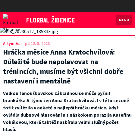
MENU
Florbal Židenice
A-tým žen
-
pá 12. 5. 2023
Hráčka měsíce Anna Kratochvílová:
Důležité bude nepolevovat na
trénincích, musíme být všichni dobře
nastavení i mentálně
Velkou fanouškovskou základnou se může pyšnit
brankářka A-týmu žen Anna Kratochvílová. I v této sezoně
totiž zvítězila v anketě o nejlepší hráčku měsíce, když
ovládla dubnové hlasování a s náskokem porazila Kateřinu
Vokálovou, která taktéž nasbírala velmi slušný počet
hlasů.