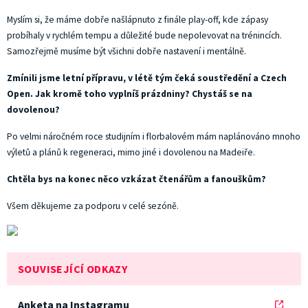
Myslím si, že máme dobře našlápnuto z finále play-off, kde zápasy
probíhaly v rychlém tempu a důležité bude nepolevovat na trénincích.
Samozřejmě musíme být všichni dobře nastavení i mentálně.
Zmínili jsme letní přípravu, v létě tým čeká soustředění a Czech
Open. Jak kromě toho vyplníš prázdniny? Chystáš se na
dovolenou?
Po velmi náročném roce studijním i florbalovém mám naplánováno mnoho
výletů a plánů k regeneraci, mimo jiné i dovolenou na Madeiře.
Chtěla bys na konec něco vzkázat čtenářům a fanouškům?
Všem děkujeme za podporu v celé sezóně.
SOUVISEJÍCÍ ODKAZY
Anketa na Instagramu