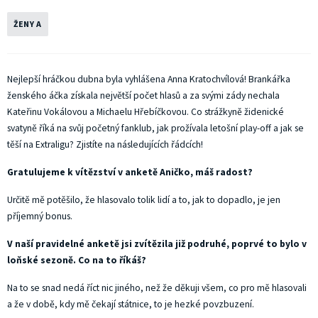
ŽENY A
Nejlepší hráčkou dubna byla vyhlášena Anna Kratochvílová! Brankářka
ženského áčka získala největší počet hlasů a za svými zády nechala
Kateřinu Vokálovou a Michaelu Hřebíčkovou. Co strážkyně židenické
svatyně říká na svůj početný fanklub, jak prožívala letošní play-off a jak se
těší na Extraligu? Zjistíte na následujících řádcích!
Gratulujeme k vítězství v anketě Aničko, máš radost?
Určitě mě potěšilo, že hlasovalo tolik lidí a to, jak to dopadlo, je jen
příjemný bonus.
V naší pravidelné anketě jsi zvítězila již podruhé, poprvé to bylo v
loňské sezoně. Co na to říkáš?
Na to se snad nedá říct nic jiného, než že děkuji všem, co pro mě hlasovali
a že v době, kdy mě čekají státnice, to je hezké povzbuzení.