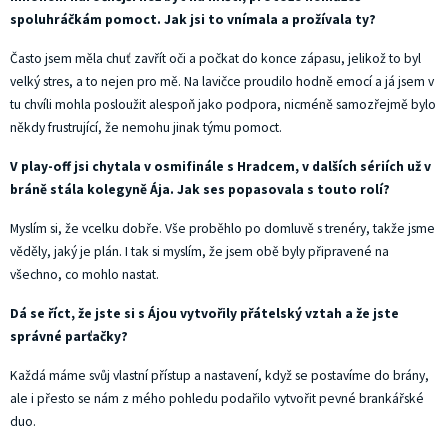
spoluhráčkám pomoct. Jak jsi to vnímala a prožívala ty?
Často jsem měla chuť zavřít oči a počkat do konce zápasu, jelikož to byl
velký stres, a to nejen pro mě. Na lavičce proudilo hodně emocí a já jsem v
tu chvíli mohla posloužit alespoň jako podpora, nicméně samozřejmě bylo
někdy frustrující, že nemohu jinak týmu pomoct.
V play-off jsi chytala v osmifinále s Hradcem, v dalších sériích už v
bráně stála kolegyně Ája. Jak ses popasovala s touto rolí?
Myslím si, že vcelku dobře. Vše proběhlo po domluvě s trenéry, takže jsme
věděly, jaký je plán. I tak si myslím, že jsem obě byly připravené na
všechno, co mohlo nastat.
Dá se říct, že jste si s Ájou vytvořily přátelský vztah a že jste
správné parťačky?
Každá máme svůj vlastní přístup a nastavení, když se postavíme do brány,
ale i přesto se nám z mého pohledu podařilo vytvořit pevné brankářské
duo.