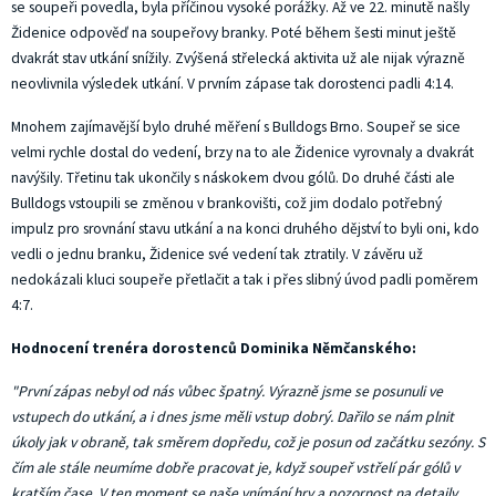
se soupeři povedla, byla příčinou vysoké porážky. Až ve 22. minutě našly
Židenice odpověď na soupeřovy branky. Poté během šesti minut ještě
dvakrát stav utkání snížily. Zvýšená střelecká aktivita už ale nijak výrazně
neovlivnila výsledek utkání. V prvním zápase tak dorostenci padli 4:14.
Mnohem zajímavější bylo druhé měření s Bulldogs Brno. Soupeř se sice
velmi rychle dostal do vedení, brzy na to ale Židenice vyrovnaly a dvakrát
navýšily. Třetinu tak ukončily s náskokem dvou gólů. Do druhé části ale
Bulldogs vstoupili se změnou v brankovišti, což jim dodalo potřebný
impulz pro srovnání stavu utkání a na konci druhého dějství to byli oni, kdo
vedli o jednu branku, Židenice své vedení tak ztratily. V závěru už
nedokázali kluci soupeře přetlačit a tak i přes slibný úvod padli poměrem
4:7.
Hodnocení trenéra dorostenců Dominika Němčanského:
"První zápas nebyl od nás vůbec špatný. Výrazně jsme se posunuli ve
vstupech do utkání, a i dnes jsme měli vstup dobrý. Dařilo se nám plnit
úkoly jak v obraně, tak směrem dopředu, což je posun od začátku sezóny. S
čím ale stále neumíme dobře pracovat je, když soupeř vstřelí pár gólů v
kratším čase. V ten moment se naše vnímání hry a pozornost na detaily