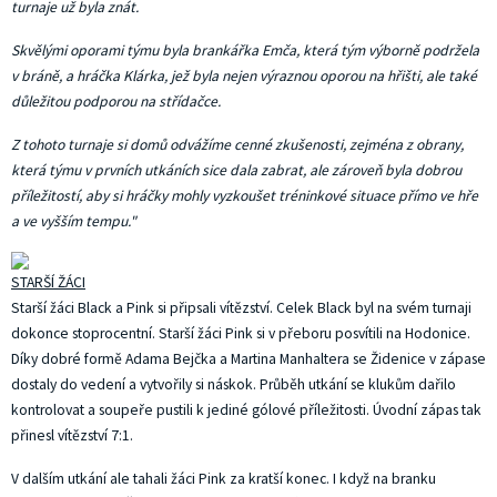
turnaje už byla znát.
Skvělými oporami týmu byla brankářka Emča, která tým výborně podržela
v bráně, a hráčka Klárka, jež byla nejen výraznou oporou na hřišti, ale také
důležitou podporou na střídačce.
Z tohoto turnaje si domů odvážíme cenné zkušenosti, zejména z obrany,
která týmu v prvních utkáních sice dala zabrat, ale zároveň byla dobrou
příležitostí, aby si hráčky mohly vyzkoušet tréninkové situace přímo ve hře
a ve vyšším tempu."
STARŠÍ ŽÁCI
Starší žáci Black a Pink si připsali vítězství. Celek Black byl na svém turnaji
dokonce stoprocentní. Starší žáci Pink si v přeboru posvítili na Hodonice.
Díky dobré formě Adama Bejčka a Martina Manhaltera se Židenice v zápase
dostaly do vedení a vytvořily si náskok. Průběh utkání se klukům dařilo
kontrolovat a soupeře pustili k jediné gólové příležitosti. Úvodní zápas tak
přinesl vítězství 7:1.
V dalším utkání ale tahali žáci Pink za kratší konec. I když na branku