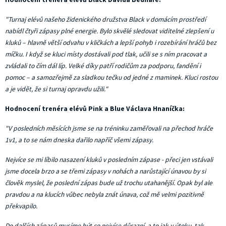
"Turnaj elévů našeho židenického družstva Black v domácím prostředí
nabídl čtyři zápasy plné energie. Bylo skvělé sledovat viditelné zlepšení u
kluků – hlavně větší odvahu v kličkách a lepší pohyb i rozebírání hráčů bez
míčku. I když se kluci místy dostávali pod tlak, učili se s ním pracovat a
zvládali to čím dál líp. Velké díky patří rodičům za podporu, fandění i
pomoc – a samozřejmě za sladkou tečku od jedné z maminek. Kluci rostou
a je vidět, že si turnaj opravdu užili."
Hodnocení trenéra elévů Pink a Blue Václava Hnaníčka:
"V posledních měsících jsme se na tréninku zaměřovali na přechod hráče
1v1, a to se nám dneska dařilo napříč všemi zápasy.
Nejvíce se mi líbilo nasazení kluků v posledním zápase - přeci jen vstávali
jsme docela brzo a se třemi zápasy v nohách a narůstající únavou by si
člověk myslel, že poslední zápas bude už trochu utahanější. Opak byl ale
pravdou a na klucích vůbec nebyla znát únava, což mě velmi pozitivně
překvapilo.
Do dalších zápasů musíme být co nejvíce důrazní, a to jak v útoku, tak