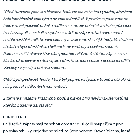
"Před turnajem jsme si s klukama řekli, jak má naše hra vypadat, abychom
hráli kombinačně jako tým a ne jako jednotlivci. V prvním zápase jsme se
toho v první polovině drželi a dařilo se nám, ale bohužel ve druhé půli kluci
trochu zaspali a nechali soupeře se vrátit do zápasu. Nakonec soupeř
nestihl nastřílet tolik branek jako my a vzali jsme si z něj 3 body. Ve druhém
utkání to byla přestřelka, chvílemi jsme vedli my a chvílemi soupeř.
Nakonec naší bojovností se nám podařilo zvítězit. Ve třetím zápase se na
klucích už projevovala únava, ale i přes to se kluci kousli a nechali na hřišti
všechny svoje síly a pokořili soupeře.
Chtěl bych pochválit Tondu, který byl poprvé v zápase v bráně a několikrát
nás podržel v důležitých momentech.
Z turnaje si vezeme krásných 9 bodů a hlavně plno nových zkušeností, na
kterých budeme dál stavět."
DOROSTENCI
Další těžké zápasy mají za sebou dorostenci. Ti čelili soupeřům z první
poloviny tabulky. Nejdříve se střetli se Šternberkem. Úvodní třetina, která