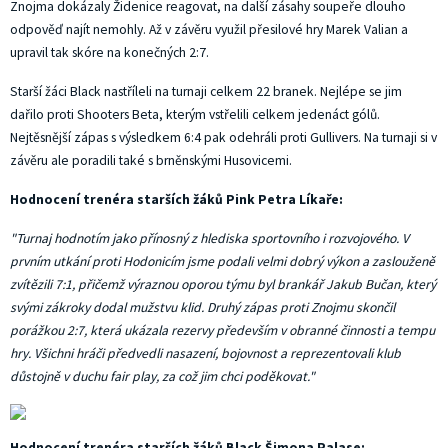
Znojma dokázaly Židenice reagovat, na další zásahy soupeře dlouho
odpověď najít nemohly. Až v závěru využil přesilové hry Marek Valian a
upravil tak skóre na konečných 2:7.
Starší žáci Black nastříleli na turnaji celkem 22 branek. Nejlépe se jim
dařilo proti Shooters Beta, kterým vstřelili celkem jedenáct gólů.
Nejtěsnější zápas s výsledkem 6:4 pak odehráli proti Gullivers. Na turnaji si v
závěru ale poradili také s brněnskými Husovicemi.
Hodnocení trenéra starších žáků Pink Petra Líkaře:
"Turnaj hodnotím jako přínosný z hlediska sportovního i rozvojového. V
prvním utkání proti Hodonicím jsme podali velmi dobrý výkon a zaslouženě
zvítězili 7:1, přičemž výraznou oporou týmu byl brankář Jakub Bučan, který
svými zákroky dodal mužstvu klid. Druhý zápas proti Znojmu skončil
porážkou 2:7, která ukázala rezervy především v obranné činnosti a tempu
hry. Všichni hráči předvedli nasazení, bojovnost a reprezentovali klub
důstojně v duchu fair play, za což jim chci poděkovat."
Hodnocení trenéra starších žáků Black Šimona Palase: