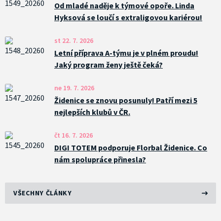
Od mladé naděje k týmové opoře. Linda
Hyksová se loučí s extraligovou kariérou!
st 22. 7. 2026
Letní příprava A-týmu je v plném proudu!
Jaký program ženy ještě čeká?
ne 19. 7. 2026
Židenice se znovu posunuly! Patří mezi 5
nejlepších klubů v ČR.
čt 16. 7. 2026
DIGI TOTEM podporuje Florbal Židenice. Co
nám spolupráce přinesla?
VŠECHNY ČLÁNKY