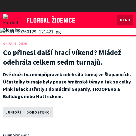
MENU
Florbal Židenice
st 28. 1. 2026
Co přinesl další hrací víkend? Mládež
odehrála celkem sedm turnajů.
Dvě družstva minipřípravek odehrála turnaj ve Šlapanicích.
Účastníky turnaje byly pouze brněnské týmy a tak se celky
Pink i Black střetly s domácími Gepardy, TROOPERS a
Bulldogs nebo Hattrickem.
JUNIOŘI
DOROSTENCI
MINIPŘÍPRAVKA