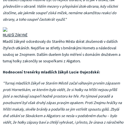
především v obraně. Vidím mezery v přepínání útok-obrana, kdy všichni
útočíme, ale jakmile soupeř získá míček, nemáme okamžitou reakci do
obrany, a toho soupeř častokrát využil."
MLADŠÍ ŽÁKYNĚ
Mladší žákyně odcestovaly do Starého Města sbírat zkušenosti v dalších
čtyřech utkáních. Nejdříve se střetly s brněnskými Hornets a následoval
souboj se Znojmem. Dalším duelem bylo měření s domácím družstvem a
turnaj holky zakončily se soupeřkami z Aligators.
Hodnocení trenérky mladších žákyň Lucie Oujezdské:
"Turnaj mladších žákyň ve Starém Městě začal váhavým prvním zápasem
proti Hornetkám, ve kterém bylo vidět, že si holky na hřišti nejsou příliš
jisté a nechávají soupeři hodně prostoru ke hře. Po týmové poradě a
povzbuzení byl však druhý zápas pravým opakem. Proti Znojmu hráčky na
hřišti makaly, skvěle bránily a podařilo se jim vstřelit spoustu gólů. Zbylá
dvě utkání se Slováckem a Aligators se nesla v podobném duchu – bylo
vidět, že holky zápasy baví a chtějí vyhrávat, i přesto, že únava z náročného