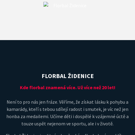
FLORBAL ŽIDENICE
Kde florbal znamená více. Už více než 20 let!
Není to pro nás jen fráze. Věříme, že získat lásku k pohybu a
kamarády, kteří s tebou sdílejí radost i smutek, je víc než jen
honba za medailemi. Učíme děti i dospělé k vzájemné úctě a
touze uspět nejenom ve sportu, ale i v životě.