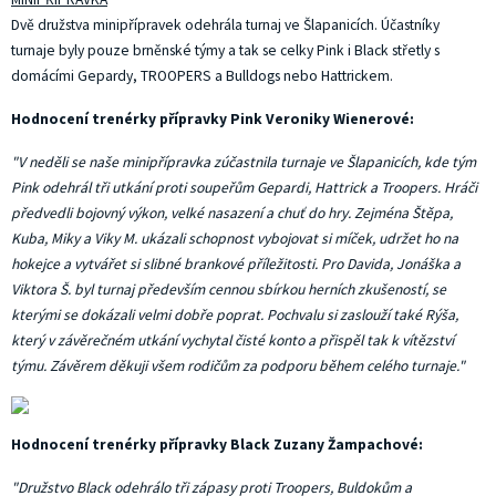
Dvě družstva minipřípravek odehrála turnaj ve Šlapanicích. Účastníky
turnaje byly pouze brněnské týmy a tak se celky Pink i Black střetly s
domácími Gepardy, TROOPERS a Bulldogs nebo Hattrickem.
Hodnocení trenérky přípravky Pink Veroniky Wienerové:
"V neděli se naše minipřípravka zúčastnila turnaje ve Šlapanicích, kde tým
Pink odehrál tři utkání proti soupeřům Gepardi, Hattrick a Troopers. Hráči
předvedli bojovný výkon, velké nasazení a chuť do hry. Zejména Štěpa,
Kuba, Miky a Viky M. ukázali schopnost vybojovat si míček, udržet ho na
hokejce a vytvářet si slibné brankové příležitosti. Pro Davida, Jonáška a
Viktora Š. byl turnaj především cennou sbírkou herních zkušeností, se
kterými se dokázali velmi dobře poprat. Pochvalu si zaslouží také Rýša,
který v závěrečném utkání vychytal čisté konto a přispěl tak k vítězství
týmu. Závěrem děkuji všem rodičům za podporu během celého turnaje."
Hodnocení trenérky přípravky Black Zuzany Žampachové:
"Družstvo Black odehrálo tři zápasy proti Troopers, Buldokům a