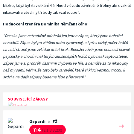
blízko, když byl stav utkání 4:5. Hned v úvodu závěrečné třetiny ale dvakrát
inkasovali a všechny tři body tak vzal soupeř.
Hodnocení trenéra Dominika Němčanského:
"Dneska jsme netradičně odehráli jen jeden zápas, který jsme bohužel
nezvládli. Zápas byl po většinu dobu vyrovnaný, a i přes nízký počet hráčů
na naší straně jsme zvládali držet krok. Bohužel závěr jsme neunesli hlavně
psychicky a chování některých zkušenějších hráčů bylo neakceptovatelné.
Zápas jsme si prohráli vlastními chybami ve hře, a nemůže za to nikdo jiný
než my sami. Věřím, že toto bylo varování, které si kluci vezmou trochu k
srdci a na další zápasy budeme lépe připraveni."
SOUVISEJÍCÍ ZÁPASY
Gepardi
FŽ
7:4
(2:1,3:3,2:0)