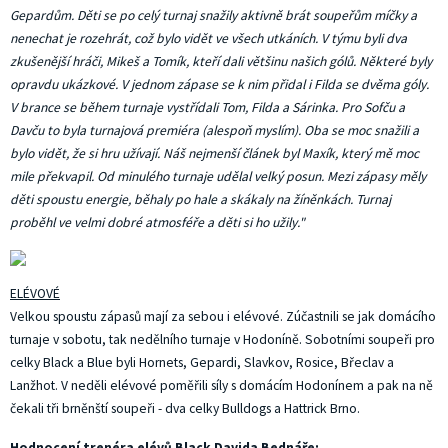
Gepardům. Děti se po celý turnaj snažily aktivně brát soupeřům míčky a
nenechat je rozehrát, což bylo vidět ve všech utkáních. V týmu byli dva
zkušenější hráči, Mikeš a Tomík, kteří dali většinu našich gólů. Některé byly
opravdu ukázkové. V jednom zápase se k nim přidal i Filda se dvěma góly.
V brance se během turnaje vystřídali Tom, Filda a Sárinka. Pro Sofču a
Davču to byla turnajová premiéra (alespoň myslím). Oba se moc snažili a
bylo vidět, že si hru užívají. Náš nejmenší článek byl Maxík, který mě moc
mile překvapil. Od minulého turnaje udělal velký posun. Mezi zápasy měly
děti spoustu energie, běhaly po hale a skákaly na žíněnkách. Turnaj
proběhl ve velmi dobré atmosféře a děti si ho užily."
ELÉVOVÉ
Velkou spoustu zápasů mají za sebou i elévové. Zúčastnili se jak domácího
turnaje v sobotu, tak nedělního turnaje v Hodoníně. Sobotními soupeři pro
celky Black a Blue byli Hornets, Gepardi, Slavkov, Rosice, Břeclav a
Lanžhot. V neděli elévové poměřili síly s domácím Hodonínem a pak na ně
čekali tři brněnští soupeři - dva celky Bulldogs a Hattrick Brno.
Hodnocení trenéra elévů Black Davida Bednáře: