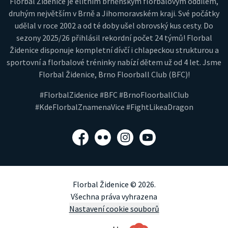
Florbal Židenice je elitním brněnským florbalovým oddílem,
druhým největším v Brně a Jihomoravském kraji. Své počátky
udělal v roce 2002 a od té doby ušel obrovský kus cesty. Do
sezony 2025/26 přihlásil rekordní počet 24 týmů! Florbal
Židenice disponuje kompletní dívčí i chlapeckou strukturou a
sportovní a florbalové tréninky nabízí dětem už od 4 let. Jsme
Florbal Židenice, Brno Floorball Club (BFC)!
#FlorbalZidenice #BFC #BrnoFloorballClub
#KdeFlorbalZnamenaVice #FightLikeaDragon
Facebook
Flickr
Instagram
YouTube
Florbal Židenice © 2026.
Všechna práva vyhrazena
Nastavení cookie souborů