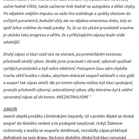
začne hodně tříštit, takže začneme hrát hodně na autopilota a dělat chyby.
Po nějakém vnějším impulsu se naše hra stabilizuje a zpátky dostane do
určitých parametrů, bohužel vždy ale na nějakou omezenou dobu, kdy se
opět lehce vrátíme do malé paniky. To, že se do utkání pravidelně vracíme
je ukázka taky progresu a věřím, že s přibývajícími zápasy bude stále
odolnější.
Druhý zápas si kluci vzali více na starosti, po promícháním sestavou
předvedli skvělý výkon. Skvěle jsme pracovali v obraně, výborně využívali
rychlých protiútoků a byli velice efektivní. Postupem času nám chyběla
trochu větší kvalita v útoku, abychom dokázali soupeři odskočit o více gólů
a soupeř tak zápas otočil. Ale po tomto výkonu můžou být kluci spokojení,
protože předvedli výborný, sebevědomý výkon, díky kterému byl k vidění
vyrovnaný zápas až do konce. #NEZASTAVUJEME "
JUNIOŘI
Junioři utrpěli porážku s brněnskými Gepardy. Už v prvním dějství se dostal
soupeř do těsného vedení a to postupně navyšoval. I když Židenice
vzdorovaly a snažily se soupeře dotáhnout, nezvládly zápas překlopit
definitivně na svoji stranu. Na konci druhého dějství byli kluci vyrovnání