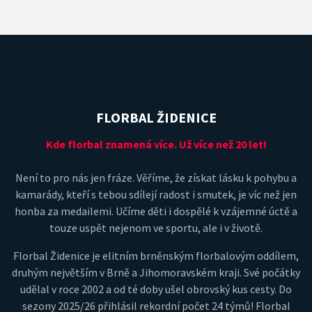
FLORBAL ŽIDENICE
Kde florbal znamená více. Už více než 20 let!
Není to pro nás jen fráze. Věříme, že získat lásku k pohybu a
kamarády, kteří s tebou sdílejí radost i smutek, je víc než jen
honba za medailemi. Učíme děti i dospělé k vzájemné úctě a
touze uspět nejenom ve sportu, ale i v životě.
Florbal Židenice je elitním brněnským florbalovým oddílem,
druhým největším v Brně a Jihomoravském kraji. Své počátky
udělal v roce 2002 a od té doby ušel obrovský kus cesty. Do
sezony 2025/26 přihlásil rekordní počet 24 týmů! Florbal