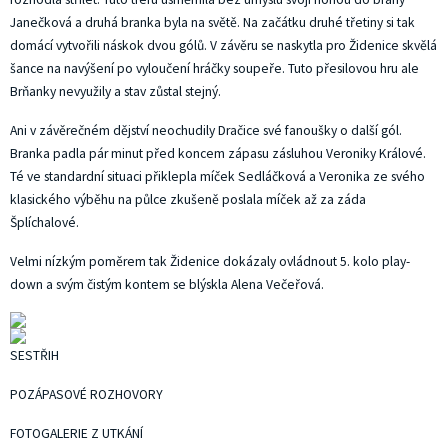
Janečková a druhá branka byla na světě. Na začátku druhé třetiny si tak
domácí vytvořili náskok dvou gólů. V závěru se naskytla pro Židenice skvělá
šance na navýšení po vyloučení hráčky soupeře. Tuto přesilovou hru ale
Brňanky nevyužily a stav zůstal stejný.
Ani v závěrečném dějství neochudily Dračice své fanoušky o další gól.
Branka padla pár minut před koncem zápasu zásluhou Veroniky Králové.
Té ve standardní situaci přiklepla míček Sedláčková a Veronika ze svého
klasického výběhu na půlce zkušeně poslala míček až za záda
Šplíchalové.
Velmi nízkým poměrem tak Židenice dokázaly ovládnout 5. kolo play-
down a svým čistým kontem se blýskla Alena Večeřová.
SESTŘIH
POZÁPASOVÉ ROZHOVORY
FOTOGALERIE Z UTKÁNÍ