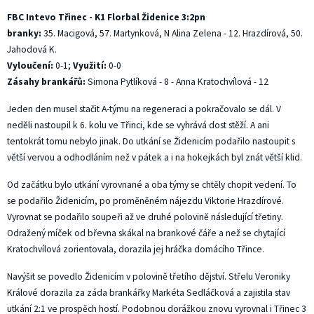
FBC Intevo Třinec - K1 Florbal Židenice 3:2pn
branky:
35. Macigová, 57. Martynková, N Alina Zelena - 12. Hrazdírová, 50.
Jahodová K.
Vyloučení:
0-1;
Využití:
0-0
Zásahy brankářů:
Simona Pytlíková - 8 - Anna Kratochvílová - 12
Jeden den musel stačit A-týmu na regeneraci a pokračovalo se dál. V
neděli nastoupil k 6. kolu ve Třinci, kde se vyhrává dost stěží. A ani
tentokrát tomu nebylo jinak. Do utkání se Židenicím podařilo nastoupit s
větší vervou a odhodláním než v pátek a i na hokejkách byl znát větší klid.
Od začátku bylo utkání vyrovnané a oba týmy se chtěly chopit vedení. To
se podařilo Židenicím, po proměněném nájezdu Viktorie Hrazdírové.
Vyrovnat se podařilo soupeři až ve druhé polovině následující třetiny.
Odražený míček od břevna skákal na brankové čáře a než se chytající
Kratochvílová zorientovala, dorazila jej hráčka domácího Třince.
Navýšit se povedlo Židenicím v polovině třetího dějství. Střelu Veroniky
Králové dorazila za záda brankářky Markéta Sedláčková a zajistila stav
utkání 2:1 ve prospěch hostí. Podobnou dorážkou znovu vyrovnal i Třinec 3