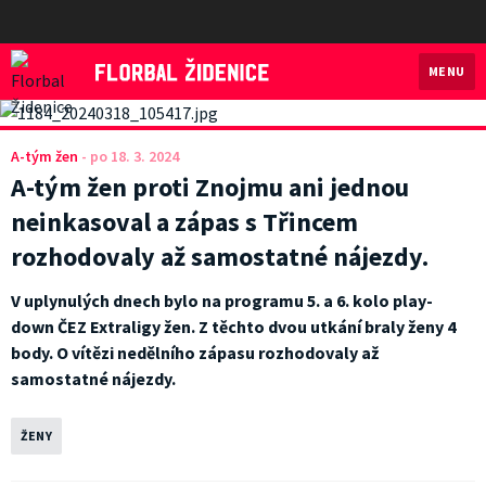
MENU
Florbal Židenice
A-tým žen
-
po 18. 3. 2024
A-tým žen proti Znojmu ani jednou
neinkasoval a zápas s Třincem
rozhodovaly až samostatné nájezdy.
V uplynulých dnech bylo na programu 5. a 6. kolo play-
down ČEZ Extraligy žen. Z těchto dvou utkání braly ženy 4
body. O vítězi nedělního zápasu rozhodovaly až
samostatné nájezdy.
ŽENY