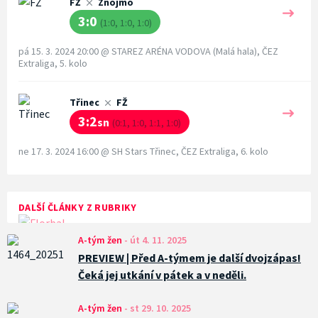
FŽ
Znojmo
3:0
(1:0, 1:0, 1:0)
pá 15. 3. 2024 20:00
@
STAREZ ARÉNA VODOVA (Malá hala)
,
ČEZ
Extraliga, 5. kolo
Třinec
FŽ
3:2
sn
(0:1, 1:0, 1:1, 1:0)
ne 17. 3. 2024 16:00
@
SH Stars Třinec
,
ČEZ Extraliga, 6. kolo
DALŠÍ ČLÁNKY Z RUBRIKY
A-tým žen
-
út 4. 11. 2025
PREVIEW | Před A-týmem je další dvojzápas!
Čeká jej utkání v pátek a v neděli.
A-tým žen
-
st 29. 10. 2025