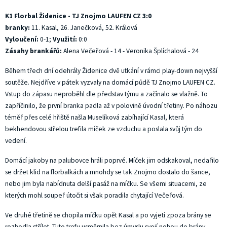
K1 Florbal Židenice - TJ Znojmo LAUFEN CZ 3:0
branky:
11. Kasal, 26. Janečková, 52. Králová
V
yloučení:
0-1;
V
yužití:
0:0
Zásahy brankářů:
Alena Večeřová - 14 - Veronika Šplíchalová - 24
Během třech dní odehrály Židenice dvě utkání v rámci play-down nejvyšší
soutěže. Nejdříve v pátek vyzvaly na domácí půdě TJ Znojmo LAUFEN CZ.
Vstup do zápasu neproběhl dle představ týmu a začínalo se vlažně. To
zapříčinilo, že první branka padla až v polovině úvodní třetiny. Po náhozu
téměř přes celé hřiště našla Muselíková zabíhající Kasal, která
bekhendovou střelou trefila míček ze vzduchu a poslala svůj tým do
vedení.
Domácí jakoby na palubovce hráli poprvé. Míček jim odskakoval, nedařilo
se držet klid na florbalkách a mnohdy se tak Znojmo dostalo do šance,
nebo jim byla nabídnuta delší pasáž na míčku. Se všemi situacemi, ze
kterých mohl soupeř útočit si však poradila chytající Večeřová.
Ve druhé třetině se chopila míčku opět Kasal a po vyjetí zpoza brány se
rozhodla střílet. Tuto trefu usměrnila bez úmyslu svojí nohou do brány