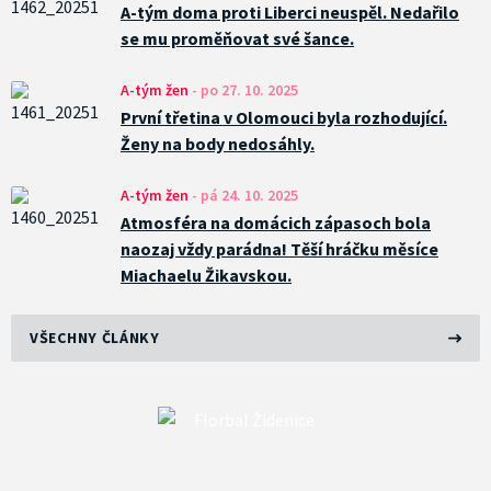
A-tým doma proti Liberci neuspěl. Nedařilo
se mu proměňovat své šance.
A-tým žen
-
po 27. 10. 2025
První třetina v Olomouci byla rozhodující.
Ženy na body nedosáhly.
A-tým žen
-
pá 24. 10. 2025
Atmosféra na domácich zápasoch bola
naozaj vždy parádna! Těší hráčku měsíce
Miachaelu Žikavskou.
VŠECHNY ČLÁNKY