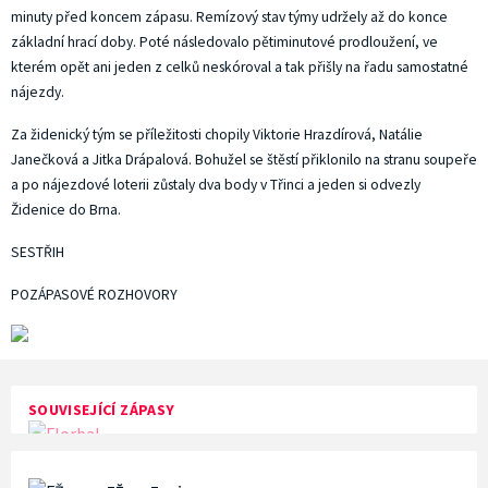
minuty před koncem zápasu. Remízový stav týmy udržely až do konce
základní hrací doby. Poté následovalo pětiminutové prodloužení, ve
kterém opět ani jeden z celků neskóroval a tak přišly na řadu samostatné
nájezdy.
Za židenický tým se příležitosti chopily Viktorie Hrazdírová, Natálie
Janečková a Jitka Drápalová. Bohužel se štěstí přiklonilo na stranu soupeře
a po nájezdové loterii zůstaly dva body v Třinci a jeden si odvezly
Židenice do Brna.
SESTŘIH
POZÁPASOVÉ ROZHOVORY
SOUVISEJÍCÍ ZÁPASY